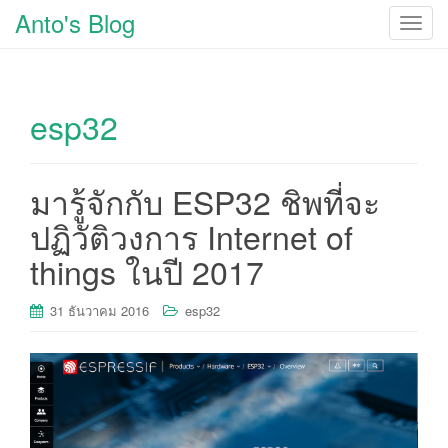
Anto's Blog
T
o
g
g
esp32
l
e
n
a
มารู้จักกับ ESP32 ชิพที่จะ
v
ปฏิวัติวงการ Internet of
i
g
things ในปี 2017
a
t
31 ธันวาคม 2016
esp32
i
o
n