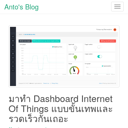
Anto's Blog
T
o
g
g
l
e
n
a
v
i
g
a
t
i
มาทำ Dashboard Internet
o
Of Things แบบขั้นเทพและ
n
รวดเร็วกันเถอะ