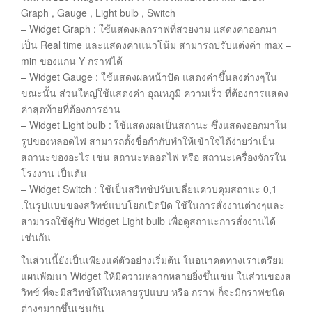
Graph , Gauge , Light bulb , Switch
– Widget Graph : ใช้แสดงผลกราฟที่สวยงาม แสดงค่าออกมา
เป็น Real time และแสดงค่าแนวโน้ม สามารถปรับแต่งค่า max –
min ของแกน Y กราฟได้
– Widget Gauge : ใช้แสดงผลหน้าปัด แสดงค่าขึ้นลงต่างๆใน
ขณะนั้น ส่วนใหญ่ใช้แสดงค่า อุณหภูมิ ความเร็ว ที่ต้องการแสดง
ค่าสุดท้ายที่ต้องการอ่าน
– Widget Light bulb : ใช้แสดงผลเป็นสถานะ ซึ่งแสดงออกมาใน
รูปของหลอดไฟ สามารถตั้งชื่อกำกับทำให้เข้าใจได้ง่ายว่าเป็น
สถานะของอะไร เช่น สถานะหลอดไฟ หรือ สถานะเครื่องจักรใน
โรงงาน เป็นต้น
– Widget Switch : ใช้เป็นสวิทช์ปรับเปลี่ยนควบคุมสถานะ 0,1
.ในรูปแบบของสวิทช์แบบโยกเปิดปิด ใช้ในการสั่งงานต่างๆและ
สามารถใช้คู่กับ Widget Light bulb เพื่อดูสถานะการสั่งงานได้
เช่นกัน
ในส่วนนี้ยังเป็นเพียงแค่ตัวอย่างเริ่มต้น ในอนาคตทางเราเตรียม
แผนพัฒนา Widget ให้มีความหลากหลายยิ่งขึ้นเช่น ในส่วนของส
วิทช์ ที่จะมีสวิทช์ให้ในหลายรูปแบบ หรือ กราฟ ก็จะมีกราฟชนิด
ต่างๆมากขึ้นเช่นกัน