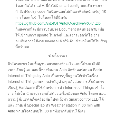
โหลดกันได้ ( แต่ v. นี้ยังไม่มี smart config นะครับ ทางเรา
กำลังปรับปรุง code กันนิดหน่อยไม่เกินอาทิตย์หน้าครับ) วิธี
การโหลดก็เข้าไปโหลดได้ที่นี่ครับ
https://github.com/AntoIOT/AntoIO/archive/v0.4.1.zip
ก็หลังจากนี้จะมีการปรับปรุง Document นิดหน่อยครับ เพื่อ
ให้เข้ากับการ update ในครั้งนี้ และเราจะอัดวีดีโอ ราย
ละเอียดการใช้งานของแต่ละฟังก์ที่เพิ่มเข้ามาใหม่ให้ในเร็วๆ
นี้ครับผม
——-ช่วงโฆษณา——-
ถ้าใครอยากเริ่มปูพื้นฐาน อยากลองทำอะไรแบบนี้บ้างแต่ไม่มี
เวลาเรียนรู้เอง ตอนนี้ทางทีมงาน Anto จัดทำคอร์สสอน Basic
Internet of Things by Anto
เป็นการ
ปูพื้นฐานให้เข้าใจเรื่อง
Internet of Things บทบาทสำคัญต่างๆ แล้วสอนการเริ่มต้นการ
เรียนรู้ Hardware ที่ใช้สำหรับการทำ Internet of Things เข้าใจ
ง่าย ใช้เป็น นำมาประยุกต์ได้ด้วยเครื่องมือของ Anto โดยจะสอน
ความรู้ตั้งแต่ติดตั้งเครื่องมือ ไปจนถึงทำ Smart control LED ได้
และเรายังมี Special lab ทำ Weather station in 30 min with
Anto ทำเสร็จครบจบใน 30 นาทีเอากลับบ้านได้เลย