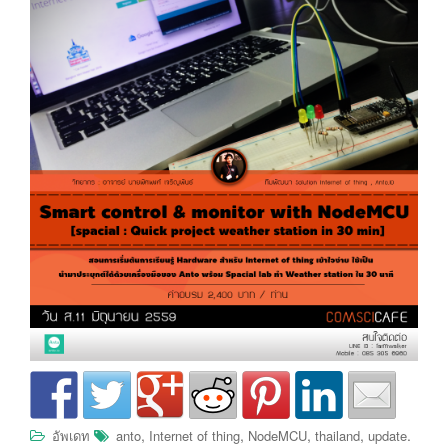
,
,
,
,
.
อัพเดท
anto
Internet of thing
NodeMCU
thailand
update