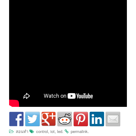
,
,
.
.
สอนทำ
control
iot
led
permalink