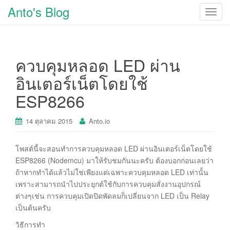
Anto's Blog
T
o
g
g
ควบคุมหลอด LED ผ่าน
l
e
อินเตอร์เน็ตโดยใช้
n
ESP8266
a
v
i
14 ตุลาคม 2015
Anto.io
g
a
โพสต์นี้จะสอนทำการควบคุมหลอด LED ผ่านอินเตอร์เน็ตโดยใช้
t
ESP8266 (Nodemcu) มาให้รับชมกันนะครับ ต้องบอกก่อนเลยว่า
i
ถ้าหากทำได้แล้วไม่ใช่เพียงแต่เฉพาะควบคุมหลอด LED เท่านั้น
o
เพราะสามารถนำไปประยุกต์ใช้กับการควบคุมสั่งงานอุปกรณ์
n
ต่างๆเช่น การควบคุมเปิดปิดพัดลมก็เปลี่ยนจาก LED เป็น Relay
เป็นต้นครับ
วิธีการทำ