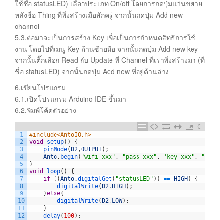
ใช้ชื่อ statusLED) เลือกประเภท On/off โดยการกดปุ่มแว่นขยาย
หลังชื่อ Thing ที่พึ่งสร้างเมื่อสักครู่ จากนั้นกดปุ่ม Add new
channel
5.3.ต่อมาจะเป็นการสร้าง Key เพื่อเป็นการกำหนดสิทธิการใช้
งาน โดยไปที่เมนู Key ด้านซ้ายมือ จากนั้นกดปุ่ม Add new key
จากนั้นติ๊กเลือก Read กับ Update ที่ Channel ที่เราพึ่งสร้างมา (ที่
ชื่อ statusLED) จากนั้นกดปุ่ม Add new ที่อยู่ด้านล่าง
6.เขียนโปรแกรม
6.1.เปิดโปรแกรม Arduino IDE ขึ้นมา
6.2.พิมพ์โค้ดตัวอย่าง
C
1
#include<AntoIO.h>
2
void
setup
(
)
{
3
pinMode
(
D2
,
OUTPUT
)
;
4
Anto
.
begin
(
"wifi_xxx"
,
"pass_xxx"
,
"key_xxx"
,
"node
5
}
6
void
loop
(
)
{
7
if
(
(
Anto
.
digitalGet
(
"statusLED"
)
)
==
HIGH
)
{
8
digitalWrite
(
D2
,
HIGH
)
;
9
}
else
{
10
digitalWrite
(
D2
,
LOW
)
;
11
}
12
delay
(
100
)
;