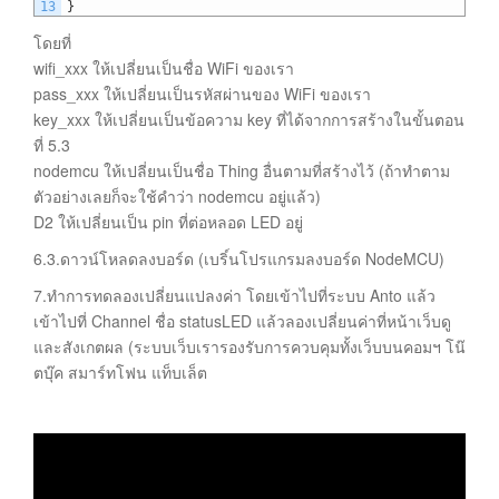
13
}
โดยที่
wifi_xxx ให้เปลี่ยนเป็นชื่อ WiFi ของเรา
pass_xxx ให้เปลี่ยนเป็นรหัสผ่านของ WiFi ของเรา
key_xxx ให้เปลี่ยนเป็นข้อความ key ที่ได้จากการสร้างในขั้นตอน
ที่ 5.3
nodemcu ให้เปลี่ยนเป็นชื่อ Thing อื่นตามที่สร้างไว้ (ถ้าทำตาม
ตัวอย่างเลยก็จะใช้คำว่า nodemcu อยู่แล้ว)
D2 ให้เปลี่ยนเป็น pin ที่ต่อหลอด LED อยู่
6.3.ดาวน์โหลดลงบอร์ด (เบริ์นโปรแกรมลงบอร์ด NodeMCU)
7.ทำการทดลองเปลี่ยนแปลงค่า โดยเข้าไปที่ระบบ Anto แล้ว
เข้าไปที่ Channel ชื่อ statusLED แล้วลองเปลี่ยนค่าที่หน้าเว็บดู
และสังเกตผล (ระบบเว็บเรารองรับการควบคุมทั้งเว็บบนคอมฯ โน๊
ตบุ๊ค สมาร์ทโฟน แท็บเล็ต